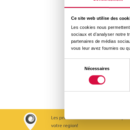
Poids l
Ce site web utilise des cook
Aeol
PDF
Les cookies nous permettent d
sociaux et d'analyser notre t
Form
PDF
partenaires de médias sociaux
vous leur avez fournies ou qu'
Agricul
Sélection
Broc
PDF
Nécessaires
du
consentement
Génie C
Broc
PDF
Les pneus Aeolus sont trouvables par
votre region!