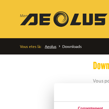
Menu
Vous etes là:
Aeolus
Downloads
Down
Vous po
terrass
Aeolus 
formula
Consentement