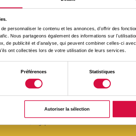
ourds
ies.
us Truck Brochure FR
e personnaliser le contenu et les annonces, d'offrir des fonctio
rafic. Nous partageons également des informations sur l'utilisati
ulaire de réclamation
, de publicité et d'analyse, qui peuvent combiner celles-ci avec
ils ont collectées lors de votre utilisation de leurs services.
ture
hure Agricoles 2025
Préférences
Statistiques
ivil
hure Génie Civil
Autoriser la sélection
tout en France/Belgique. Aussi dans