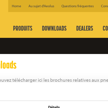
Home
Au sujet d'Aeolus
Questions fréquentes
Cond
PRODUITS
DOWNLOADS
DEALERS
CO
loads
uvez télécharger ici les brochures relatives aux pn
ement Aeolus. Dans ces brochures, vous trouverez t
mais aussi sur la marque Aeolus elle-même. Vous 
ire de garantie Aeolus ici et trouver les condition
Détails