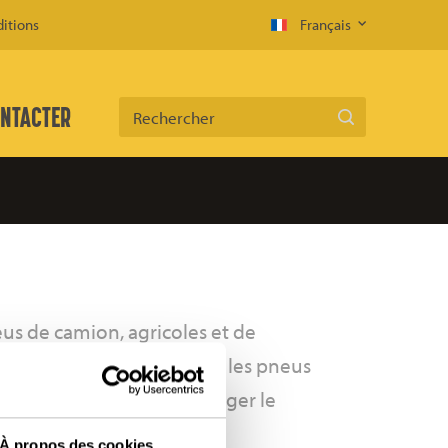
itions
Français
NTACTER
Rechercher
eus de camion, agricoles et de
outes les informations sur les pneus
pouvez également télécharger le
s de garantie 100% Aeolus.
À propos des cookies