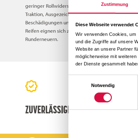
Zustimmung
geringer Rollwiderstand und ausgezeichnete
Traktion, Ausgezeichnete bestän digkeit gegen
Beschädigungen und sicher im Gebrauch und die
Diese Webseite verwendet 
Reifen eignen sich zum Nachschneiden und
Wir verwenden Cookies, um I
Runderneuern.
und die Zugriffe auf unsere 
Website an unsere Partner fü
möglicherweise mit weiteren
der Dienste gesammelt habe
Einwilligungsauswahl
Notwendig
ZUVERLÄSSIGE QUALITÄT