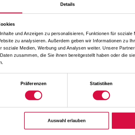
Details
Landwirtschaftsanhängerreifen, sowie viele Arten
E
von Schaufelreifen und Reifen für Scraper, Grader,
A
Dumper und Mobilkräne.
k
Cookies
L
nhalte und Anzeigen zu personalisieren, Funktionen für soziale
Website zu analysieren. Außerdem geben wir Informationen zu I
r soziale Medien, Werbung und Analysen weiter. Unsere Partner
 Daten zusammen, die Sie ihnen bereitgestellt haben oder die s
n.
Präferenzen
Statistiken
S
BREITES SORTIMENT
Auswahl erlauben