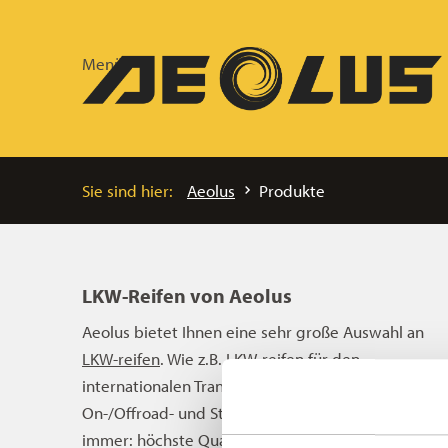
Menü
Sie sind hier:
Aeolus
Produkte
BANDEN
LKW-Reifen von Aeolus
Aeolus bietet Ihnen eine sehr große Auswahl an
VAN
LKW-reifen
. Wie z.B. LKW-reifen für den
internationalen Transport, Regionalverkehr,
AEOLUS
On-/Offroad- und Stadtverker. Aeolus Reifen erfüll
immer: höchste Qualität und hohe Laufleistung,