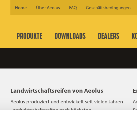
Home
Über Aeolus
FAQ
Geschäftsbedingungen
PRODUKTE
DOWNLOADS
DEALERS
K
Landwirtschaftsreifen von Aeolus
E
Aeolus produziert und entwickelt seit vielen Jahren
A
Landwirtschaftsreifen
nach höchsten
S
Qualitätsstandards und genau definierten Werten.
o
en
Aeolus bietet verschiedene Arten von
i
Landwirtschaftsreifen an, wie Flotations- und
Ef