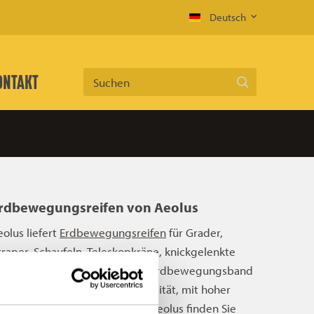
Deutsch
ONTAKT
Suchen
rdbewegungsreifen von Aeolus
eolus liefert
Erdbewegungsreifen
für Grader,
craper, Schaufeln, Teleskopkräne, knickgelenkte
der starre Dumper. Ein Aeolus-Erdbewegungsband
st immer robust, von bester Qualität, mit hoher
fizienz und verschleißfest. Bei Aeolus finden Sie