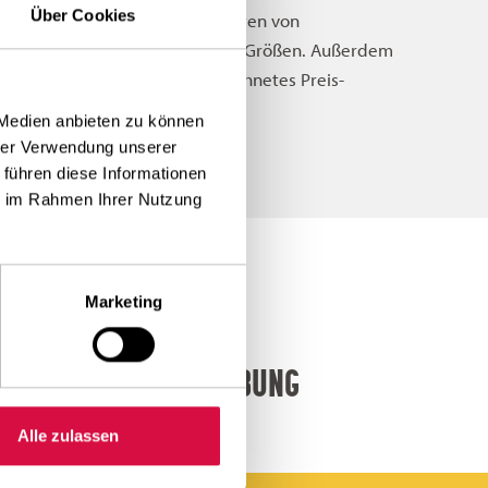
Über Cookies
rdbewegungsbänder für alle Arten von
nwendungen in allen gängigen Größen. Außerdem
önnen Sie sich auf ein ausgezeichnetes Preis-
eistungs-Verhältnis verlassen.
 Medien anbieten zu können
hrer Verwendung unserer
 führen diese Informationen
ie im Rahmen Ihrer Nutzung
Marketing
TARK IN JEDER UMGEBUNG
Alle zulassen